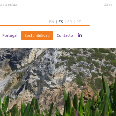
use of cookies.
close x
EN
|
ES
|
FR
|
PT
Portugal
Sostenibilidad
Contacto