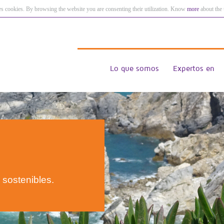
es cookies. By browsing the website you are consenting their utilization. Know
more
about the 
Lo que somos
Expertos en
sostenibles.